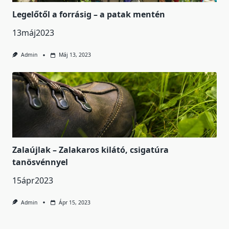
Legelőtől a forrásig – a patak mentén
13máj2023
Admin
Máj 13, 2023
Zalaújlak – Zalakaros kilátó, csigatúra
tanösvénnyel
15ápr2023
Admin
Ápr 15, 2023