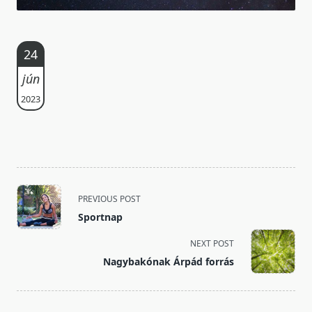
24
jún
2023
<span
PREVIOUS POST
class="nav-
Sportnap
subtitle
screen-
NEXT POST
reader-
Nagybakónak Árpád forrás
text">Page</span>