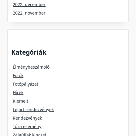
2022. december
2022. november
Kategóriák
Élménybeszámoló
Fotók
Fotópályázat
Hírek
Kiemelt
Lejárt rendezvények
Rendezvények
Túra esemény
Zalaújlak kincsei