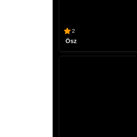
2
Ösz