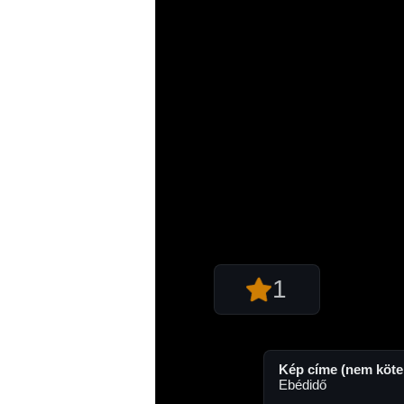
1
Kép címe (nem köte
Ebédidő