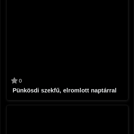
0
Pünkösdi szekfű, elromlott naptárral